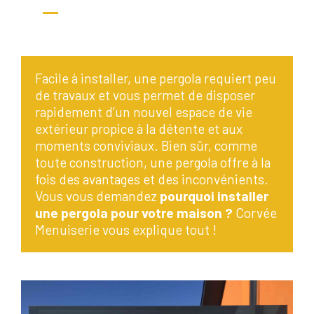
Facile à installer, une pergola requiert peu
de travaux et vous permet de disposer
rapidement d’un nouvel espace de vie
extérieur propice à la détente et aux
moments conviviaux. Bien sûr, comme
toute construction, une pergola offre à la
fois des avantages et des inconvénients.
Vous vous demandez
pourquoi installer
une pergola pour votre maison ?
Corvée
Menuiserie vous explique tout !