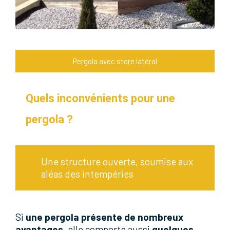
Pergola avec store latéral
Quels inconvénients pour une
pergola ?
Une structure ouverte, soumise aux
aléas des intempéries
Si
une pergola présente de nombreux
avantages
, elle comporte aussi
quelques