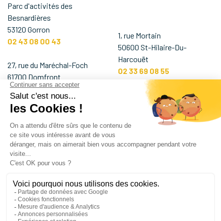
Parc d'activités des
Besnardières
53120 Gorron
1, rue Mortain
02 43 08 00 43
50600 St-Hilaire-Du-
Harcouët
27, rue du Maréchal-Foch
02 33 69 08 55
61700 Domfront
02 33 65 57 15
6, Place Renault Morlière
53500 Ernée
Boulevard Marius et René
02 43 08 00 13
Gruau
53940 Saint-Berthevin
02 43 08 00 43
Demander un devis
Nous contacter
Être rappelé